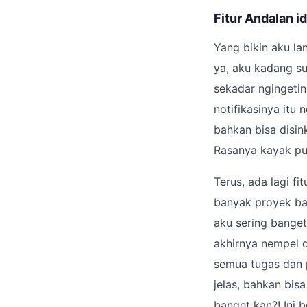
Fitur Andalan i
Yang bikin aku lan
ya, aku kadang suk
sekadar ngingetin
notifikasinya itu
bahkan bisa disin
Rasanya kayak pun
Terus, ada lagi f
banyak proyek bar
aku sering bange
akhirnya nempel d
semua tugas dan p
jelas, bahkan bis
banget kan?! Ini b