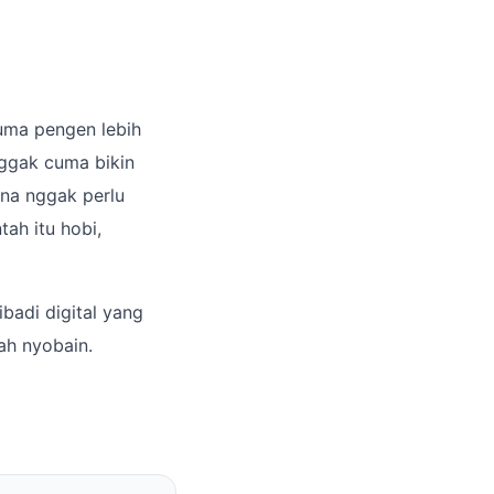
uma pengen lebih
Nggak cuma bikin
ena nggak perlu
tah itu hobi,
ibadi digital yang
ah nyobain.