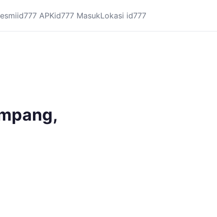
Resmi
id777 APK
id777 Masuk
Lokasi id777
ampang,