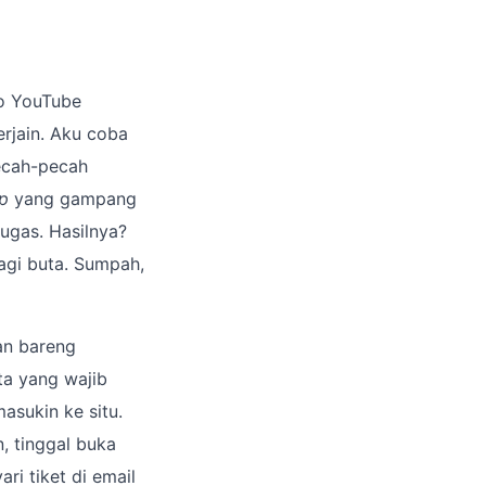
o YouTube
rjain. Aku coba
ecah-pecah
p
yang gampang
tugas. Hasilnya?
agi buta. Sumpah,
an bareng
ta yang wajib
asukin ke situ.
, tinggal buka
ri tiket di email