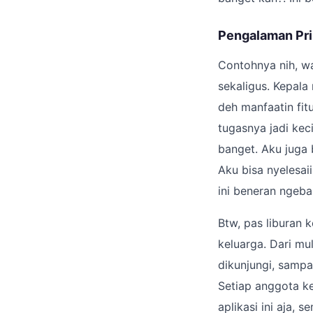
Pengalaman Prib
Contohnya nih, wa
sekaligus. Kepala
deh manfaatin fi
tugasnya jadi keci
banget. Aku juga b
Aku bisa nyelesa
ini beneran ngeba
Btw, pas liburan 
keluarga. Dari mu
dikunjungi, sampa
Setiap anggota ke
aplikasi ini aja, 